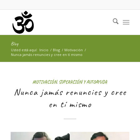
Blog
Usted está aquí:
Inicio
/
Blog
/
Motivación
/
Nunca jamás renuncies y cree en tí mismo
MOTIVACIÓN
,
SUPERACIÓN Y AUTOAYUDA
Nunca jamás renuncies y cree
en tí mismo