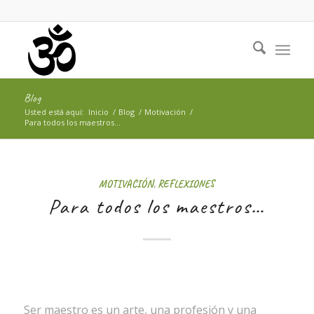
Blog
Usted está aquí:
Inicio
/
Blog
/
Motivación
/
Para todos los maestros…
MOTIVACIÓN
,
REFLEXIONES
Para todos los maestros…
Ser maestro es un arte, una profesión y una