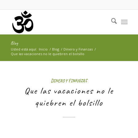
Blog
Usted está aquí:
Inicio
/
Blog
/
Dinero y Finanzas
/
Que las vacaciones no le quiebren el bolsillo
DINERO Y FINANZAS
Que las vacaciones no le
quiebren el bolsillo