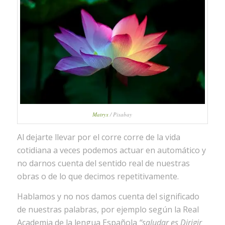
Matryx
/ Pixabay
Al dejarte llevar por el corre corre de la vida
cotidiana a veces podemos actuar en automático y
no darnos cuenta del sentido real de nuestras
obras o de lo que decimos repetitivamente.
Hablamos y no nos damos cuenta del significado
de nuestras palabras, por ejemplo según la Real
Academia de la lengua Española
“saludar es Dirigir