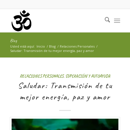
Blog
Usted está aquí:
Inicio
/
Blog
/
Relaciones Personales
/
Saludar: Transmisión de tu mejor energía, paz y amor
RELACIONES PERSONALES
,
SUPERACIÓN Y AUTOAYUDA
Saludar: Transmisión de tu
mejor energía, paz y amor