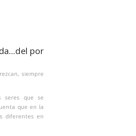
ida…del por
arezcan, siempre
s seres que se
uenta que en la
s diferentes en