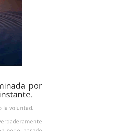
minada por
instante.
 la voluntad.
r verdaderamente
an por el pasado