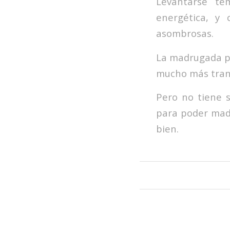
Levantarse te
energética, y
asombrosas.
La madru­gada pu
mucho más tran­q
Pero no tiene s
para poder mad
bien.