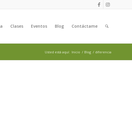
ga
Clases
Eventos
Blog
Contáctame
Usted está aquí:
Inicio
/
Blog
/
diferencia