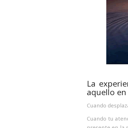
La experi
aquello en 
Cuando desplazas
Cuando tu atenc
presente en la 