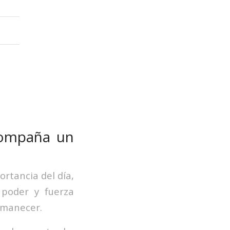
compaña un
rtancia del día,
poder y fuerza
amanecer.