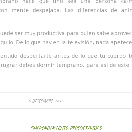
mprano hace que uno sea una persona calm
 con mente despejada. Las diferencias de ani
ede ser muy pro­duc­tiva para quien sabe apro­ve­
uilo. De lo que hay en la tele­vi­sión, nada ape­tece
en­tido des­per­tarte antes de lo que tu cuerpo t
rugrar debes dor­mir temprano, para asi de este
5 DICIEMBRE, 2012
EMPRENDIMIENTO
,
PRODUCTIVIDAD