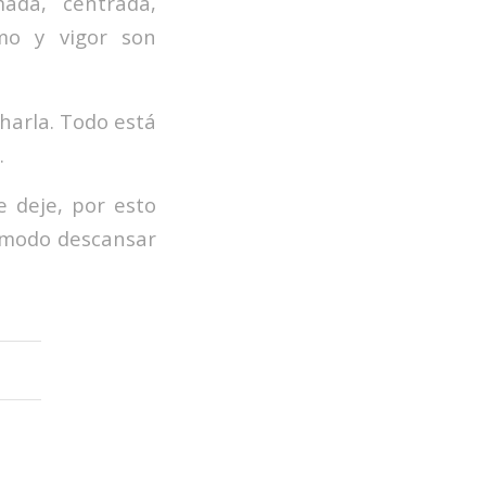
ada, centrada,
mo y vigor son
charla. Todo está
.
e deje, por esto
 modo descansar