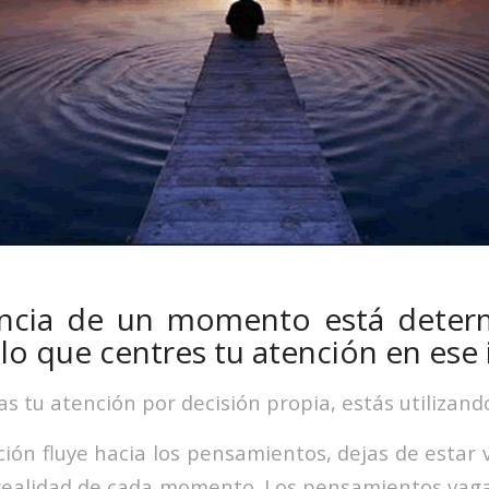
encia de un momento está deter
lo que centres tu atención en ese 
 tu atención por decisión propia, estás utilizando
ión fluye hacia los pensamientos, dejas de esta
realidad de cada momento. Los pensamientos vag