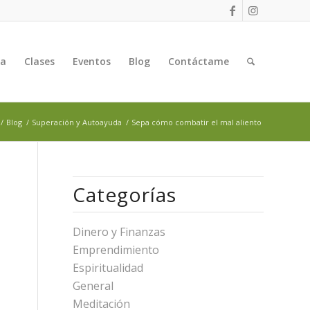
ga
Clases
Eventos
Blog
Contáctame
/
Blog
/
Superación y Autoayuda
/
Sepa cómo combatir el mal aliento
Categorías
Dinero y Finanzas
Emprendimiento
Espiritualidad
General
Meditación