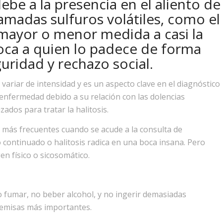
debe a la presencia en el aliento de
lamadas sulfuros volátiles, como el
mayor o menor medida a casi la
oca a quien lo padece de forma
uridad y rechazo social.
variar de intensidad y es un aspecto clave en el diagnóstico
nfermedad debido a su relación con las dolencias
zados para tratar la halitosis.
 más frecuentes cuando se acude a la consulta de
o continuado o halitosis radica en una boca insana. Pero
n físico o sicosomático.
o fumar, no beber alcohol, y no ingerir demasiadas
remisas más importantes.