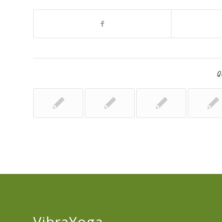
Qu
VibraYoga