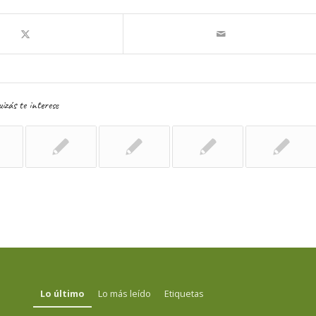
izás te interese
Lo último
Lo más leído
Etiquetas