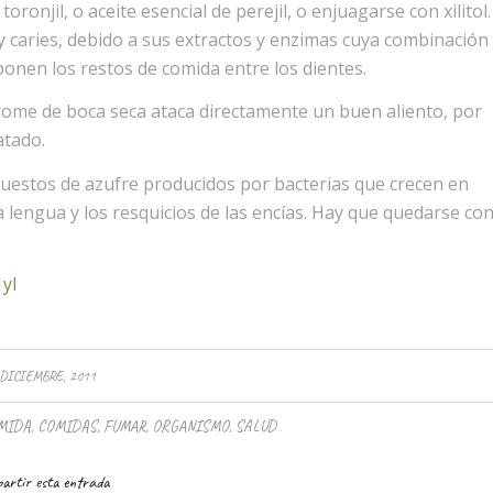
ronjil, o aceite esencial de perejil, o enjuagarse con xilitol.
 y caries, debido a sus extractos y enzimas cuya combinación
ponen los restos de comida entre los dientes.
rome de boca seca ataca directamente un buen aliento, por
atado.
puestos de azufre producidos por bacterias que crecen en
a lengua y los resquicios de las encías. Hay que quedarse co
yI
 DICIEMBRE, 2011
MIDA
,
COMIDAS
,
FUMAR
,
ORGANISMO
,
SALUD
artir esta entrada