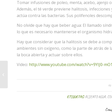
Tomar infusiones de poleo, menta, acebo, ajenjo o to
Además, el té verde previene halitosis, infecciones
actúa contra las bacterias. Sus polifenoles descom
No olvide que hay que beber agua: El llamado sínd
lo que es necesario mantenerse el organismo hidr
Hay que considerar que la halitosis se debe a com
ambientes sin oxígeno, como la parte de atrás de l
la boca abierta y actuar sobre ellos.
Video:
http://www.youtube.com/watch?v=9YIJ0-mO1
¿Cómo pueden los padres fomentar
el gusto por la lectura en sus hijos?
15
ETIQUETAS:
ALIENTO AGUA
,
CO
Comp