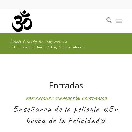
Listado de la etiqueta: independencia
Usted está aquí:
Inicio
/
Blog
/
independencia
Entradas
REFLEXIONES
,
SUPERACIÓN Y AUTOAYUDA
Enseñanza de la película «En
busca de la Felicidad»