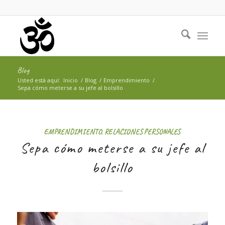
Blog
Usted está aquí:
Inicio
/
Blog
/
Emprendimiento
/
Sepa cómo meterse a su jefe al bolsillo
EMPRENDIMIENTO
,
RELACIONES PERSONALES
Sepa cómo meterse a su jefe al
bolsillo