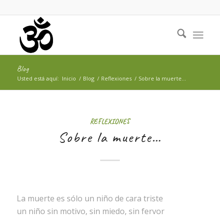
Blog
Usted está aquí:
Inicio
/
Blog
/
Reflexiones
/
Sobre la muerte…
REFLEXIONES
Sobre la muerte…
La muerte es sólo un niño de cara triste
un niño sin motivo, sin miedo, sin fervor