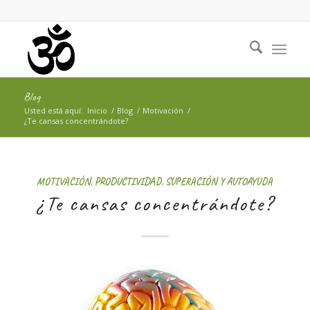
Blog
Usted está aquí:
Inicio
/
Blog
/
Motivación
/
¿Te cansas concentrándote?
MOTIVACIÓN
,
PRODUCTIVIDAD
,
SUPERACIÓN Y AUTOAYUDA
¿Te cansas concentrándote?