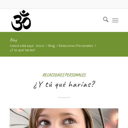
Blog
Usted está aquí:
Inicio
/
Blog
/
Relaciones Personales
/
¿Y tú qué harías?
RELACIONES PERSONALES
¿Y tú qué harías?