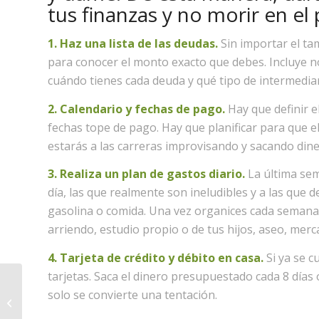
tus finanzas y no morir en el
1. Haz una lista de las deudas.
Sin importar el tam
para conocer el monto exacto que debes. Incluye no
cuándo tienes cada deuda y qué tipo de intermedia
2. Calendario y fechas de pago.
Hay que definir e
fechas tope de pago. Hay que planificar para que e
estarás a las carreras improvisando y sacando dine
3. Realiza un plan de gastos diario.
La última sem
día, las que realmente son ineludibles y a las que
gasolina o comida. Una vez organices cada semana,
arriendo, estudio propio o de tus hijos, aseo, mer
4. Tarjeta de crédito y débito en casa.
Si ya se 
tarjetas. Saca el dinero presupuestado cada 8 días 
solo se convierte una tentación.
Que su relación de pareja no pierda
interés