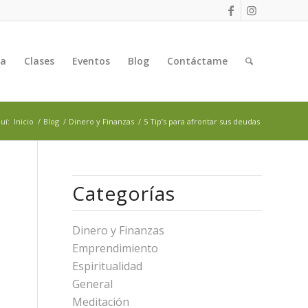
ga
Clases
Eventos
Blog
Contáctame
uí:
Inicio
/
Blog
/
Dinero y Finanzas
/
5 Tip’s para afrontar sus deudas
Categorías
Dinero y Finanzas
Emprendimiento
Espiritualidad
General
Meditación