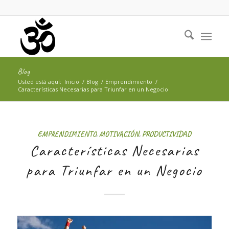
Blog
Usted está aquí:
Inicio
/
Blog
/
Emprendimiento
/
Características Necesarias para Triunfar en un Negocio
EMPRENDIMIENTO
,
MOTIVACIÓN
,
PRODUCTIVIDAD
Características Necesarias
para Triunfar en un Negocio