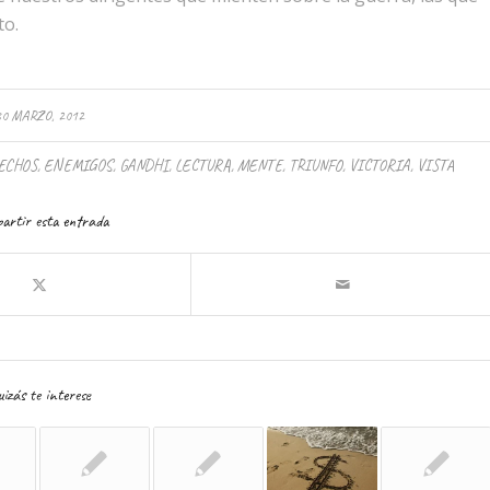
to.
30 MARZO, 2012
ECHOS
,
ENEMIGOS
,
GANDHI
,
LECTURA
,
MENTE
,
TRIUNFO
,
VICTORIA
,
VISTA
artir esta entrada
izás te interese