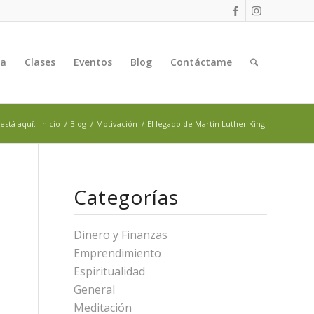
ga
Clases
Eventos
Blog
Contáctame
está aquí:
Inicio
/
Blog
/
Motivación
/
El legado de Martin Luther King
Categorías
Dinero y Finanzas
Emprendimiento
Espiritualidad
General
Meditación