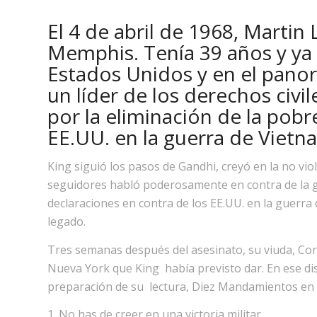
El 4 de abril de 1968, Martin
Memphis. Tenía 39 años y ya
Estados Unidos y en el pan
un líder de los derechos civil
por la eliminación de la pobre
EE.UU. en la guerra de Vietn
King siguió los pasos de Gandhi, creyó en la no vio
seguidores habló poderosamente en contra de la gu
declaraciones en contra de los EE.UU. en la guerr
legado.
Tres semanas después del asesinato, su viuda, Core
Nueva York que King había previsto dar. En ese dis
preparación de su lectura, Diez Mandamientos en 
1. No has de creer en una victoria militar.