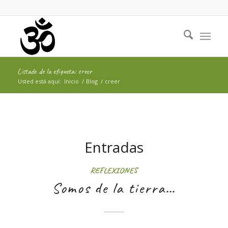
Listado de la etiqueta: creer
Usted está aquí:
Inicio
/
Blog
/
creer
Entradas
REFLEXIONES
Somos de la tierra…