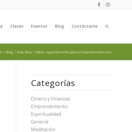
ga
Clases
Eventos
Blog
Contáctame
io
/
Blog
/
Vida Sana
/
Maca: superalimento para el sistema endocrino
Categorías
Dinero y Finanzas
Emprendimiento
Espiritualidad
General
Meditación