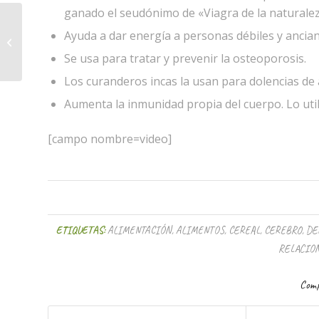
ganado el seudónimo de «Viagra de la naturalez
Ayuda a dar energía a personas débiles y ancia
Importancia de la Autodisciplina
Se usa para tratar y prevenir la osteoporosis.
Los curanderos incas la usan para dolencias de 
Aumenta la inmunidad propia del cuerpo. Lo uti
[campo nombre=video]
ETIQUETAS:
ALIMENTACIÓN
,
ALIMENTOS
,
CEREAL
,
CEREBRO
,
DE
RELACIO
Comp