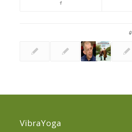
Qu
VibraYoga