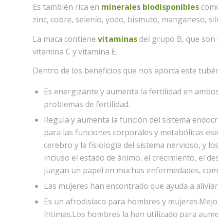
Es también rica en
minerales biodisponibles
como 
zinc, cobre, selenio, yodo, bismuto, manganeso, sili
La maca contiene
vitaminas
del grupo B, que son l
vitamina C y vitamina E.
Dentro de los beneficios que nos aporta este tubér
Es energizante y aumenta la fertilidad en ambo
problemas de fertilidad.
Regula y aumenta la función del sistema endocr
para las funciones corporales y metabólicas esenc
cerebro y la fisiología del sistema nervioso, y 
incluso el estado de ánimo, el crecimiento, el d
juegan un papel en muchas enfermedades, como 
Las mujeres han encontrado que ayuda a alivia
Es un afrodisíaco para hombres y mujeres.Mejor
íntimas.Los hombres la han utilizado para aument