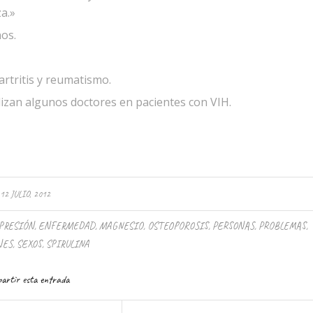
a.»
nos.
artritis y reumatismo.
lizan algunos doctores en pacientes con VIH.
12 JULIO, 2012
PRESIÓN
,
ENFERMEDAD
,
MAGNESIO
,
OSTEOPOROSIS
,
PERSONAS
,
PROBLEMAS
,
NES
,
SEXOS
,
SPIRULINA
artir esta entrada