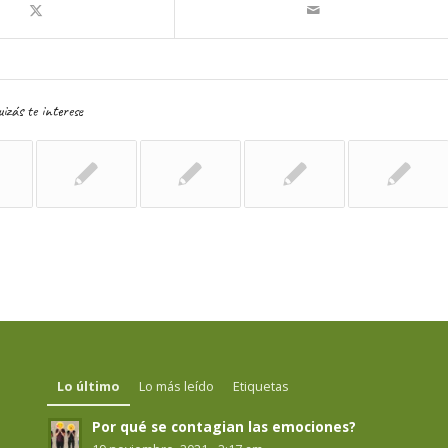
izás te interese
Lo último
Lo más leído
Etiquetas
Por qué se contagian las emociones?