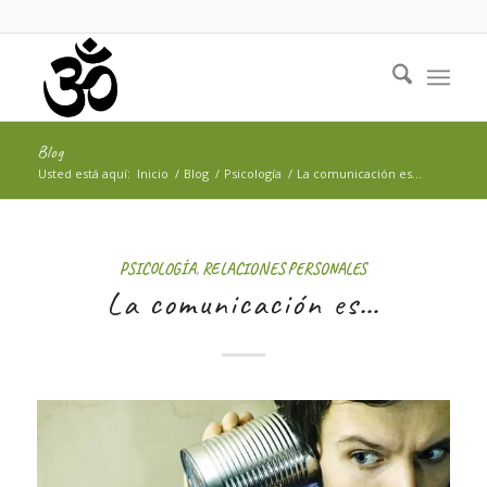
Blog
Usted está aquí:
Inicio
/
Blog
/
Psicología
/
La comunicación es…
PSICOLOGÍA
,
RELACIONES PERSONALES
La comunicación es…