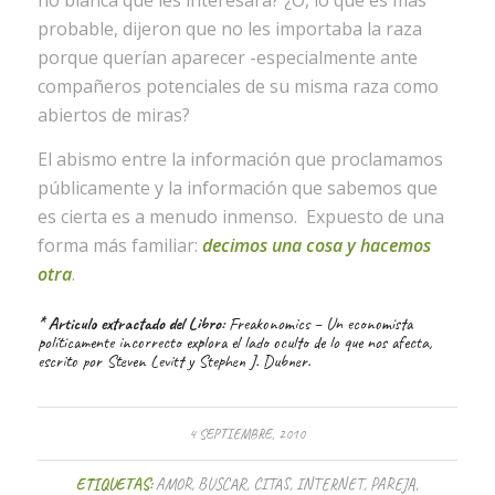
no blanca que les interesara? ¿O, lo que es más
probable, dijeron que no les importaba la raza
porque querían aparecer -especialmente ante
compañeros potenciales de su misma raza como
abiertos de miras?
El abismo entre la información que proclamamos
públicamente y la información que sabemos que
es cierta es a menudo inmenso. Expuesto de una
forma más familiar:
decimos una cosa y hacemos
otra
.
* Articulo extractado del Libro:
Freakonomics
– Un economista
políticamente incorrecto explora el lado oculto de lo que nos afecta,
escrito por Steven Levitt y Stephen J. Dubner.
4 SEPTIEMBRE, 2010
ETIQUETAS:
AMOR
,
BUSCAR
,
CITAS
,
INTERNET
,
PAREJA
,