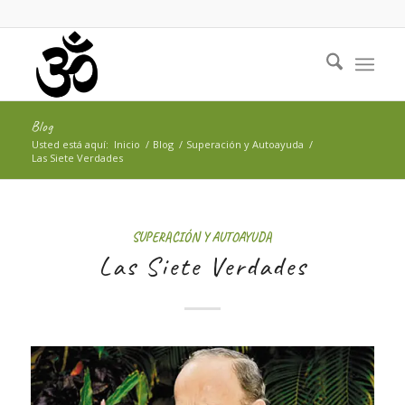
Blog
Usted está aquí:
Inicio
/
Blog
/
Superación y Autoayuda
/
Las Siete Verdades
SUPERACIÓN Y AUTOAYUDA
Las Siete Verdades