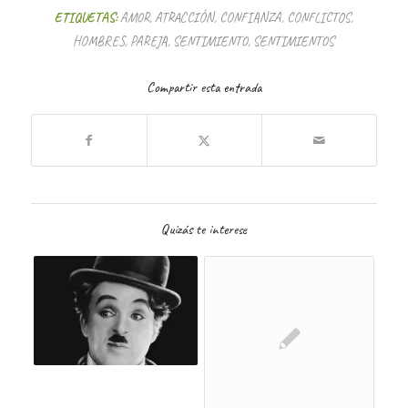
ETIQUETAS:
AMOR
,
ATRACCIÓN
,
CONFIANZA
,
CONFLICTOS
,
HOMBRES
,
PAREJA
,
SENTIMIENTO
,
SENTIMIENTOS
Compartir esta entrada
Quizás te interese