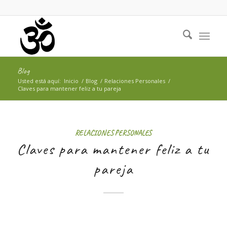
Blog
Usted está aquí:
Inicio
/
Blog
/
Relaciones Personales
/
Claves para mantener feliz a tu pareja
RELACIONES PERSONALES
Claves para mantener feliz a tu
pareja