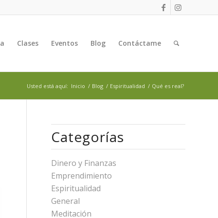
ga
Clases
Eventos
Blog
Contáctame
Usted está aquí:
Inicio
/
Blog
/
Espiritualidad
/
Qué es real?
Categorías
Dinero y Finanzas
Emprendimiento
Espiritualidad
General
Meditación