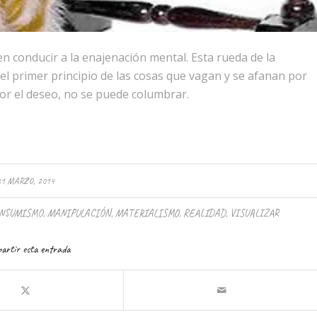
n conducir a la enajenación mental. Esta rueda de la
 y el primer principio de las cosas que vagan y se afanan por
or el deseo, no se puede columbrar.
31 MARZO, 2014
NSUMISMO
,
MANIPULACIÓN
,
MATERIALISMO
,
REALIDAD
,
VISUALIZAR
artir esta entrada