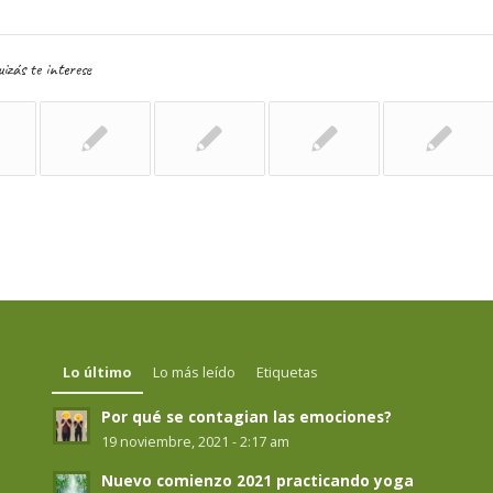
izás te interese
Lo último
Lo más leído
Etiquetas
Por qué se contagian las emociones?
19 noviembre, 2021 - 2:17 am
Nuevo comienzo 2021 practicando yoga