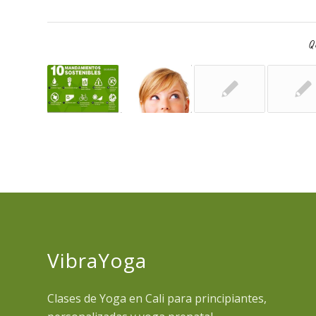
Qu
VibraYoga
Clases de Yoga en Cali para principiantes,